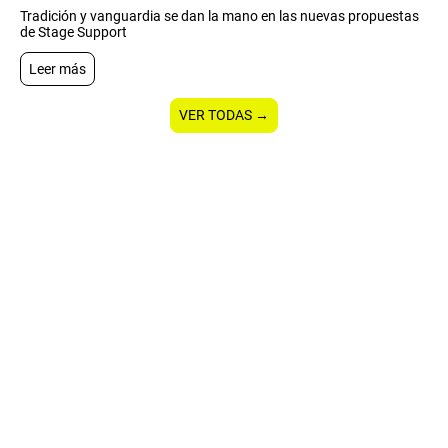
Tradición y vanguardia se dan la mano en las nuevas propuestas
de Stage Support
Leer más
VER TODAS →
CONTACTA
+34 601 672 992
hola@stagesupport.com
Calle Vicent Ingasi Franco, 28-1-4. 46270 -
Castelló, València.